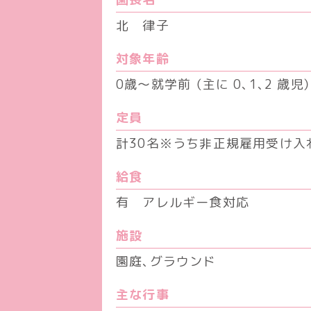
北 律子
対象年齢
0歳～就学前 （主に 0、1、2 歳児）
定員
計30名
※うち非正規雇用受け入
給食
有 アレルギー食対応
施設
園庭、グラウンド
主な行事