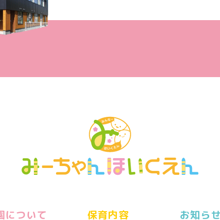
園について
保育内容
お知ら